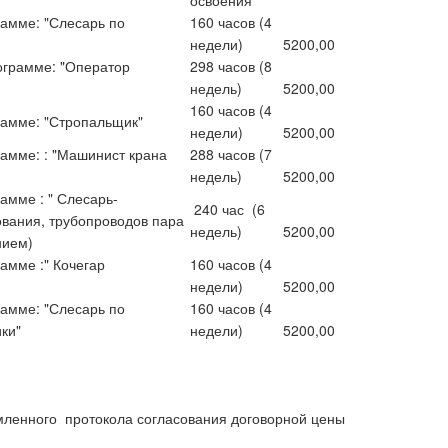
освоения
амме: "Слесарь по
160 часов (4
недели)
5200,00
грамме: "Оператор
298 часов (8
недель)
5200,00
160 часов (4
рамме: "Стропальщик"
недели)
5200,00
амме: : "Машинист крана
288 часов (7
недель)
5200,00
амме : " Слесарь-
240 час (6
ования, трубопроводов пара
недель)
5200,00
нием)
амме :" Кочегар
160 часов (4
недели)
5200,00
амме: "Слесарь по
160 часов (4
ки"
недели)
5200,00
мленного протокола согласования договорной цены