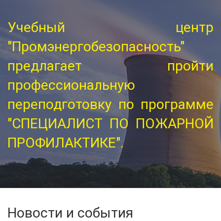
Учебный центр
Учебный центр
Учебный центр
"Промэнергобезопасность"
"Промэнергобезопасность"
"Промэнергобезопасность"
предлагает пройти
предлагает пройти
предлагает пройти
профессиональную
профессиональную
профессиональную
переподготовку по программе
переподготовку по программе
переподготовку по программе
"СПЕЦИАЛИСТ ПО ПОЖАРНОЙ
"СПЕЦИАЛИСТ ПО ПОЖАРНОЙ
"СПЕЦИАЛИСТ ПО ПОЖАРНОЙ
ПРОФИЛАКТИКЕ".
ПРОФИЛАКТИКЕ".
ПРОФИЛАКТИКЕ".
Новости и события